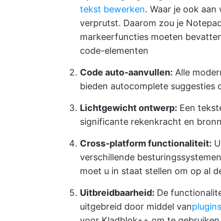
tekst bewerken
. Waar je ook aan 
verprutst. Daarom zou je Notepad
markeerfuncties moeten bevatten v
code-elementen
Code auto-aanvullen:
Alle moder
bieden autocomplete suggesties 
Lichtgewicht ontwerp:
Een tekste
significante rekenkracht en bron
Cross-platform functionaliteit:
U 
verschillende besturingssystemen
moet u in staat stellen om op al 
Uitbreidbaarheid:
De functionalit
uitgebreid door middel van
plugins
voor Kladblok++ om te gebruiken