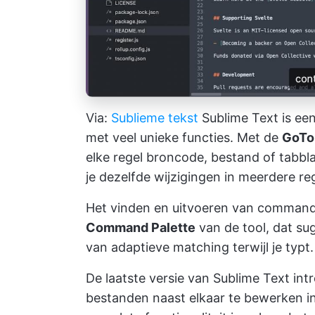
Via:
Sublieme tekst
Sublime Text is ee
met veel unieke functies. Met de
GoTo
elke regel broncode, bestand of tabbla
je dezelfde wijzigingen in meerdere re
Het vinden en uitvoeren van commando'
Command Palette
van de tool, dat s
van adaptieve matching terwijl je typt.
De laatste versie van Sublime Text in
bestanden naast elkaar te bewerken i