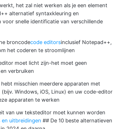
werkt, het zal niet werken als je een element
++ alternatief syntaxkleuring en
oor snelle identificatie van verschillende
ne broncode
code editors
inclusief Notepad++,
om het coderen te stroomlijnen
ditor moet licht zijn-het moet geen
nen verbruiken
hebt misschien meerdere apparaten met
 (bijv. Windows, iOS, Linux) en uw code-editor
deze apparaten te werken
eit van uw teksteditor moet kunnen worden
 en uitbreidingen
## De 10 beste alternatieven
 in 2024 en daarna