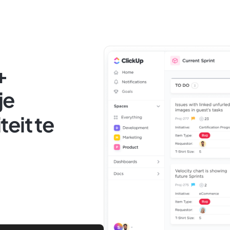
+
je
eit te