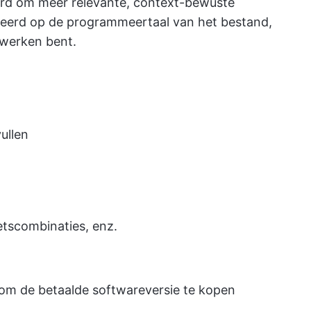
terd om meer relevante, context-bewuste
aseerd op de programmeertaal van het bestand,
ewerken bent.
ullen
tscombinaties, enz.
n om de betaalde softwareversie te kopen