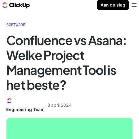
ClickUp Blog
Aan de slag
Ope
SOFTWARE
Confluence vs Asana:
Welke Project
Management Tool is
het beste?
8 april 2024
Engineering Team