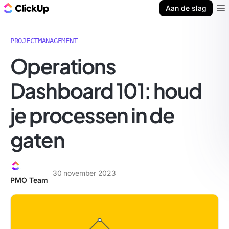
ClickUp Blog
Aan de slag
Ope
PROJECTMANAGEMENT
Operations
Dashboard 101: houd
je processen in de
gaten
30 november 2023
PMO Team