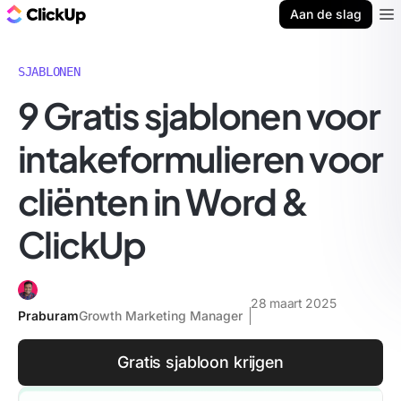
ClickUp Blog
Aan de slag
Ope
SJABLONEN
9 Gratis sjablonen voor
intakeformulieren voor
cliënten in Word &
ClickUp
28 maart 2025
Praburam
Growth Marketing Manager
Gratis sjabloon krijgen