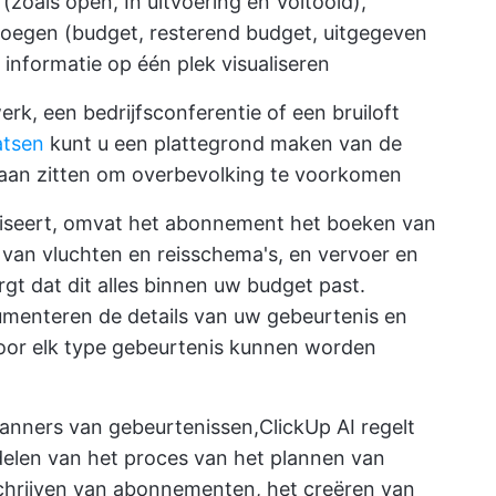
zoals open, In uitvoering en Voltooid),
oegen (budget, resterend budget, uitgegeven
 informatie op één plek visualiseren
rk, een bedrijfsconferentie of een bruiloft
atsen
kunt u een plattegrond maken van de
gaan zitten om overbevolking te voorkomen
aniseert, omvat het abonnement het boeken van
 van vluchten en reisschema's, en vervoer en
gt dat dit alles binnen uw budget past.
menteren de details van uw gebeurtenis en
 voor elk type gebeurtenis kunnen worden
lanners van gebeurtenissen,
ClickUp AI
regelt
elen van het proces van het plannen van
chrijven van abonnementen, het creëren van