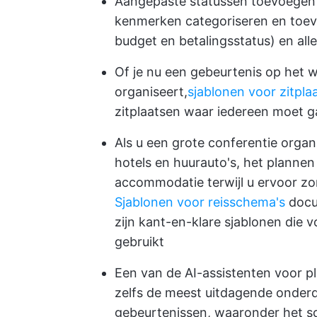
Aangepaste statussen toevoegen (
kenmerken categoriseren en toev
budget en betalingsstatus) en alle
Of je nu een gebeurtenis op het we
organiseert,
sjablonen voor zitpla
zitplaatsen waar iedereen moet 
Als u een grote conferentie org
hotels en huurauto's, het plannen
accommodatie terwijl u ervoor zor
Sjablonen voor reisschema's
docu
zijn kant-en-klare sjablonen die
gebruikt
Een van de AI-assistenten voor p
zelfs de meest uitdagende onderd
gebeurtenissen, waaronder het s