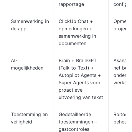
rapportage
configur
Samenwerking in
ClickUp Chat +
Opmerki
de app
opmerkingen +
project
samenwerking in
documenten
AI-
Brain + BrainGPT
Asana AI
mogelijkheden
(Talk-to-Text) +
het bou
Autopilot Agents +
onderst
Super Agents voor
werkst
proactieve
uitvoering van tekst
Toestemming en
Gedetailleerde
Roltoes
veiligheid
toestemmingen +
beheerd
gastcontroles