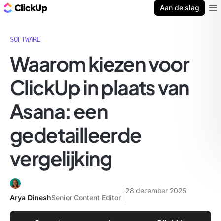
ClickUp Blog
Aan de slag
Ope
SOFTWARE
Waarom kiezen voor
ClickUp in plaats van
Asana: een
gedetailleerde
vergelijking
28 december 2025
Arya Dinesh
Senior Content Editor