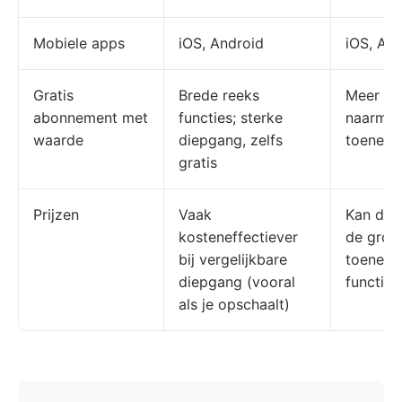
Mobiele apps
iOS, Android
iOS, An
Gratis
Brede reeks
Meer be
abonnement met
functies; sterke
naarmat
waarde
diepgang, zelfs
toenem
gratis
Prijzen
Vaak
Kan duu
kosteneffectiever
de groo
bij vergelijkbare
toeneem
diepgang (vooral
functies
als je opschaalt)