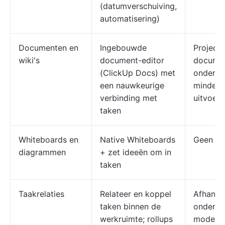
(datumverschuiving,
automatisering)
Documenten en
Ingebouwde
Projectb
wiki's
document-editor
docume
(ClickUp Docs) met
onderste
een nauwkeurige
minder e
verbinding met
uitvoeri
taken
Whiteboards en
Native Whiteboards
Geen na
diagrammen
+ zet ideeën om in
taken
Taakrelaties
Relateer en koppel
Afhanke
taken binnen de
onderste
werkruimte; rollups
modelle