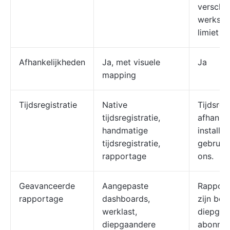
verschil
werksch
limiet b
Afhankelijkheden
Ja, met visuele
Ja
mapping
Tijdsregistratie
Native
Tijdsregi
tijdsregistratie,
afhankel
handmatige
installa
tijdsregistratie,
gebruik
rapportage
ons.
Geavanceerde
Aangepaste
Rapport
rapportage
dashboards,
zijn bes
werklast,
diepgan
diepgaandere
abonnem