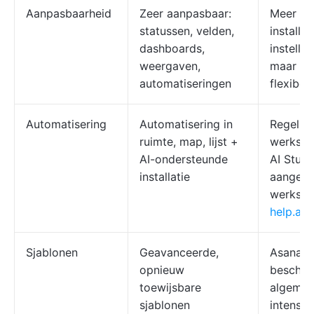
Aanpasbaarheid
Zeer aanpasbaar:
Meer ge
statussen, velden,
installa
dashboards,
instellin
weergaven,
maar do
automatiseringen
flexibel
Automatisering
Automatisering in
Regels 
ruimte, map, lijst +
werkstr
AI-ondersteunde
AI Studi
installatie
aangedr
werkstr
help.as
Sjablonen
Geavanceerde,
Asana-s
opnieuw
beschikb
toewijsbare
algemee
sjablonen
intensief