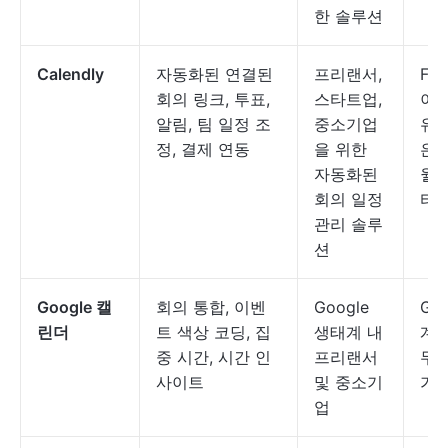
한 솔루션
Calendly
자동화된 연결된
프리랜서,
Fre
회의 링크, 투표,
스타트업,
이용
알림, 팀 일정 조
중소기업
유료
정, 결제 연동
을 위한
은 
자동화된
월 
회의 일정
터 
관리 솔루
션
Google 캘
회의 통합, 이벤
Google
Goo
린더
트 색상 코딩, 집
생태계 내
계
중 시간, 시간 인
프리랜서
무료
사이트
및 중소기
가
업