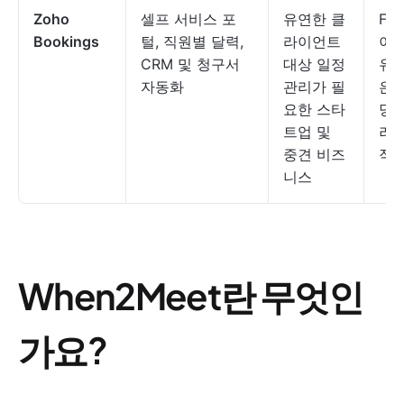
Zoho
셀프 서비스 포
유연한 클
Fre
Bookings
털, 직원별 달력,
라이언트
이용
CRM 및 청구서
대상 일정
유료
자동화
관리가 필
은 
요한 스타
당 
트업 및
러부
중견 비즈
작
니스
When2Meet란 무엇인
가요?