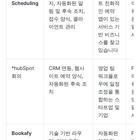
Scheduling
지, 자동화된 알
트 친화적
이용
림 및 후속 조치,
인 예약
유료
접수 양식, 클라
앱이 있는
은 
이언트 관리
서비스 기
달
반 비즈니
시
스를 찾고
있습니다
*hubSpot
CRM 연동, 웹사
영업 팀
Fre
회의
이트 예약 양식,
워크플로
이용
자동화된 후속 조
우에 일정
유료
치
조정을 통
은 
합하는 스
당 
타트업 및
달
기업
시
Bookafy
기술 기반 라우
자동화된
Fre