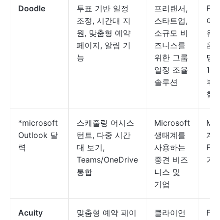
Doodle
투표 기반 일정
프리랜서,
Fre
조정, 시간대 지
스타트업,
이용
원, 맞춤형 예약
소규모 비
유료
페이지, 알림 기
즈니스를
은 
능
위한 그룹
당 
일정 조율
14
솔루션
부터
합
*microsoft
스케줄링 어시스
Microsoft
Mic
Outlook 달
턴트, 다중 시간
생태계를
계
력
대 보기,
사용하는
Fr
Teams/OneDrive
중견 비즈
가
통합
니스 및
기업
Acuity
맞춤형 예약 페이
클라이언
Fre