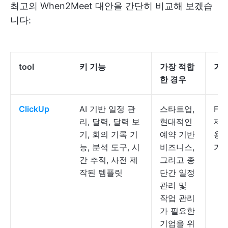
최고의 When2Meet 대안을 간단히 비교해 보겠습
니다:
tool
키 기능
가장 적합
가
한 경우
ClickUp
AI 기반 일정 관
스타트업,
Fre
리, 달력, 달력 보
현대적인
제공
기, 회의 기록 기
예약 기반
용 
능, 분석 도구, 시
비즈니스,
가격
간 추적, 사전 제
그리고 종
작된 템플릿
단간 일정
관리 및
작업 관리
가 필요한
기업을 위