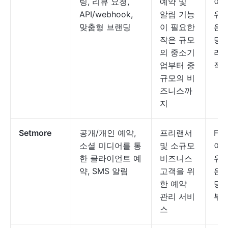
팅, 리뷰 요청,
예약 및
이용
API/webhook,
알림 기능
유료
맞춤형 브랜딩
이 필요한
은 
작은 규모
당 
의 중소기
러부
업부터 중
작
규모의 비
즈니스까
지
Setmore
공개/개인 예약,
프리랜서
Fre
소셜 미디어를 통
및 소규모
이용
한 클라이언트 예
비즈니스
유료
약, SMS 알림
고객을 위
은 
한 예약
당 
관리 서비
부터
스