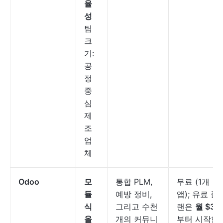
율
성
팀
크
기:
공
정
중
심
제
조
업
체
Odoo
모
통합 PLM,
무료 (1개
듈
예방 정비,
앱); 유료 플
식
그리고 수천
랜은
월 $31
올
개의 커뮤니
부터 시작합