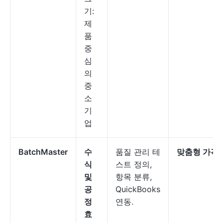
기:
제
품
중
심
의
중
소
기
업
BatchMaster
수
품질 관리 테
맞춤형 가격
식
스트 정의,
및
항목 분류,
공
QuickBooks
정
연동.
효