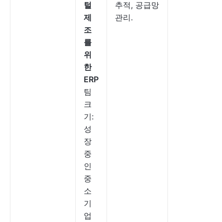
털
추적, 공급망
제
관리.
조
를
위
한
ERP
팀
크
기:
성
장
중
인
중
소
기
업