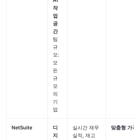
AI
작
업
공
간
팀
규
모:
모
든
규
모
의
기
업
NetSuite
디
실시간 재무
맞춤형 가격
지
실적, 재고