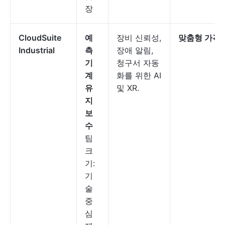
장
CloudSuite
예
장비 신뢰성,
맞춤형 가격
Industrial
측
장애 알림,
기
청구서 자동
계
화를 위한 AI
유
및 XR.
지
보
수
팀
크
기:
기
술
중
심