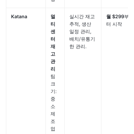
Katana
멀
실시간 재고
월 $299
부
티
추적, 생산
터 시작
센
일정 관리,
터
배치/유통기
재
한 관리.
고
관
리
팀
크
기:
중
소
제
조
업