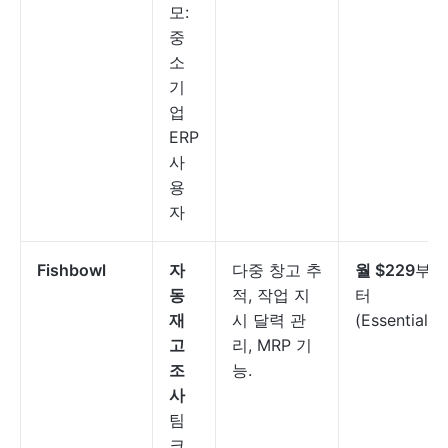
모:
중
소
기
업
ERP
사
용
자
Fishbowl
자
다중 창고 추
월 $229
부
동
적, 작업 지
터
재
시 달력 관
(Essentials)
고
리, MRP 기
조
능.
사
팀
크