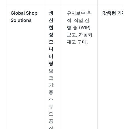
Global Shop
생
유지보수 추
맞춤형 가격
Solutions
산
적, 작업 진
현
행 중 (WIP)
장
보고, 자동화
모
재고 구매.
니
터
링
팀
크
기:
중
소
규
모
공
장