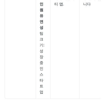
인
티 앱.
니다
원
유
연
성
팀
크
기:
성
장
중
인
스
타
트
업