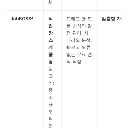
체
JobBOSS²
작
드래그 앤 드
맞춤형 가격
업
롭 방식의 일
장
정 관리, 시
스
나리오 분석,
케
빠르고 오류
줄
없는 무료 견
링
적 작성.
팀
크
기:
중
소
규
모
작
업