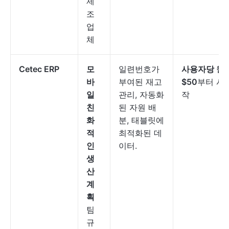
제
조
업
체
Cetec ERP
모
일련번호가
사용자당 월
바
부여된 재고
$50
부터 시
일
관리, 자동화
작
친
된 자원 배
화
분, 태블릿에
적
최적화된 데
인
이터.
생
산
계
획
팀
규