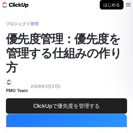
ClickUp ブログ
はじめる
Ope
プロジェクト管理
優先度管理：優先度を
管理する仕組みの作り
方
2026年3月27日
PMO Team
ClickUpで優先度を管理する