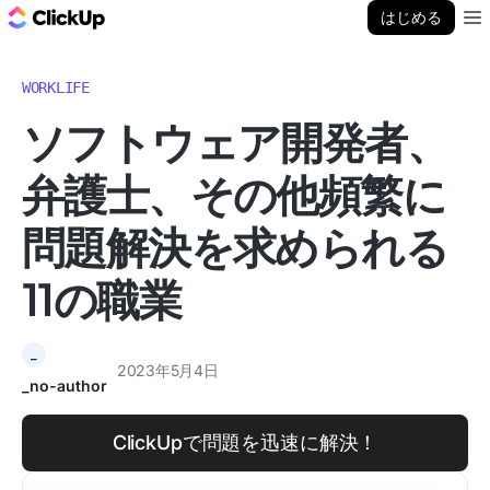
ClickUp ブログ
はじめる
Ope
WORKLIFE
ソフトウェア開発者、
弁護士、その他頻繁に
問題解決を求められる
11の職業
_
2023年5月4日
_no-author
ClickUpで問題を迅速に解決！