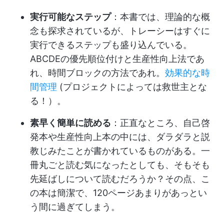
実行可能なステップ
：本書では、理論的な概
念も探求されているが、トレーシーはすぐに
実行できるステップも盛り込んでいる。
ABCDEの優先順位付けと生産性向上法であ
れ、時間ブロックの方法であれ。
効果的な時
間管理
(プロジェクトによっては救世主とな
る！）。
素早く簡単に読める
：正直なところ、自己啓
発本や生産性向上本の中には、ダラダラと説
教じみたことが書かれているものがある。一
冊丸ごと読む気になったとしても、そもそも
先延ばしについて読むだろうか？その点、こ
の本は簡潔で、120ページあまりがあっとい
う間に過ぎてしまう。