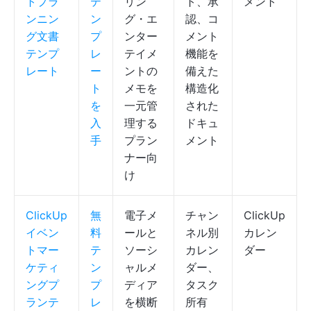
トプラ
テ
リン
ト、承
メント
ンニン
ン
グ・エ
認、コ
グ文書
プ
ンター
メント
テンプ
レ
テイメ
機能を
レート
ー
ントの
備えた
ト
メモを
構造化
を
一元管
された
入
理する
ドキュ
手
プラン
メント
ナー向
け
ClickUp
無
電子メ
チャン
ClickUp
イベン
料
ールと
ネル別
カレン
トマー
テ
ソーシ
カレン
ダー
ケティ
ン
ャルメ
ダー、
ングプ
プ
ディア
タスク
ランテ
レ
を横断
所有