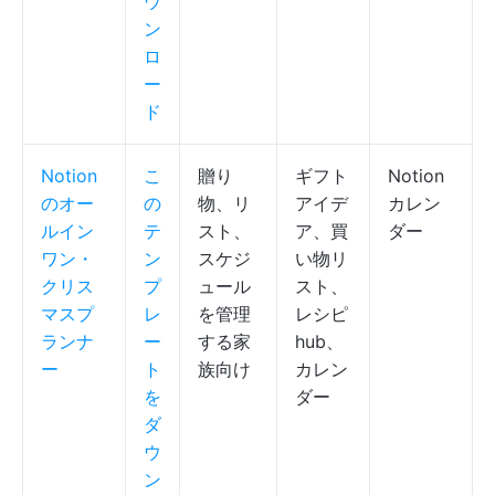
ウ
ン
ロ
ー
ド
Notion
こ
贈り
ギフト
Notion
のオー
の
物、リ
アイデ
カレン
ルイン
テ
スト、
ア、買
ダー
ワン・
ン
スケジ
い物リ
クリス
プ
ュール
スト、
マスプ
レ
を管理
レシピ
ランナ
ー
する家
hub、
ー
ト
族向け
カレン
を
ダー
ダ
ウ
ン