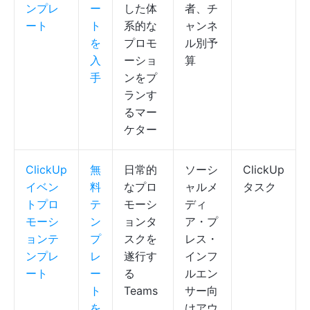
ンプレ
ー
した体
者、チ
ート
ト
系的な
ャンネ
を
プロモ
ル別予
入
ーショ
算
手
ンをプ
ランす
るマー
ケター
ClickUp
無
日常的
ソーシ
ClickUp
イベン
料
なプロ
ャルメ
タスク
トプロ
テ
モーシ
ディ
モーシ
ン
ョンタ
ア・プ
ョンテ
プ
スクを
レス・
ンプレ
レ
遂行す
インフ
ート
ー
る
ルエン
ト
Teams
サー向
を
けアウ