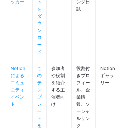
ッカー
ト
ング日
を
誌
ダ
ウ
ン
ロ
ー
ド
Notion
こ
参加者
役割付
Notion
による
の
や役割
きプロ
ギャラ
コミュ
テ
を紹介
フィー
リー
ニティ
ン
する主
ル、企
イベン
プ
催者向
業情
ト
レ
け
報、ソ
ー
ーシャ
ト
ルリン
を
ク