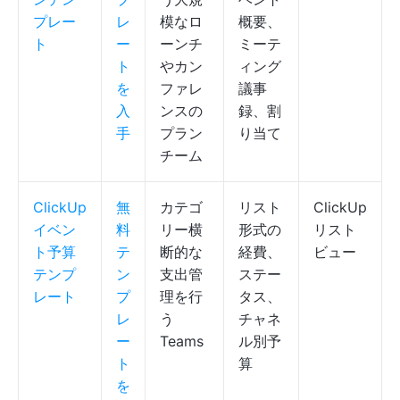
プレー
レ
模なロ
概要、
ト
ー
ーンチ
ミーテ
ト
やカン
ィング
を
ファレ
議事
入
ンスの
録、割
手
プラン
り当て
チーム
ClickUp
無
カテゴ
リスト
ClickUp
イベン
料
リー横
形式の
リスト
ト予算
テ
断的な
経費、
ビュー
テンプ
ン
支出管
ステー
レート
プ
理を行
タス、
レ
う
チャネ
ー
Teams
ル別予
ト
算
を