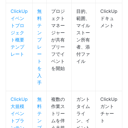
ClickUp
無
プロジ
目的、
ClickUp
イベン
料
ェクト
範囲、
ドキュ
トプロ
テ
マネー
マイル
メント
ジェク
ン
ジャー
ストー
ト概要
プ
が共有
ン所有
テンプ
レ
ブリー
者、添
レート
ー
フでイ
付ファ
ト
ベント
イル
を
を開始
入
手
ClickUp
無
複数の
ガント
ClickUp
大規模
料
作業ス
タイム
ガント
イベン
テ
トリー
ライ
チャー
トプラ
ン
ムを伴
ン、イ
ト
ンテン
プ
う大規
ベント