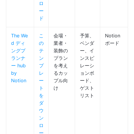
ロ
ー
ド
The We
こ
会場・
予算、
Notion
d
ディ
の
業者・
ベンダ
ボード
ングプ
テ
装飾の
ー、イ
ランナ
ン
プラン
ンスピ
ー hub
プ
を考え
レーシ
by
レ
るカッ
ョンボ
Notion
ー
プル向
ード、
ト
け
ゲスト
を
リスト
ダ
ウ
ン
ロ
ー