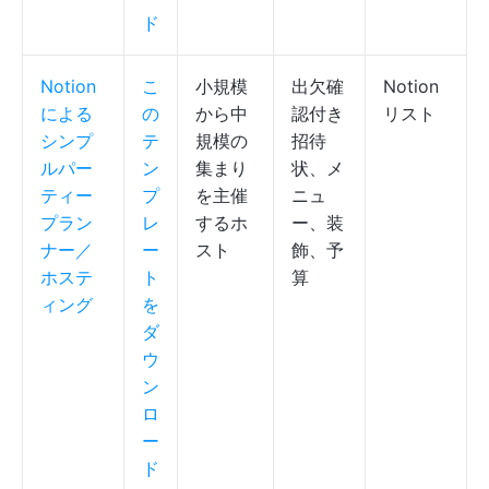
ド
Notion
こ
小規模
出欠確
Notion
による
の
から中
認付き
リスト
シンプ
テ
規模の
招待
ルパー
ン
集まり
状、メ
ティー
プ
を主催
ニュ
プラン
レ
するホ
ー、装
ナー／
ー
スト
飾、予
ホステ
ト
算
ィング
を
ダ
ウ
ン
ロ
ー
ド