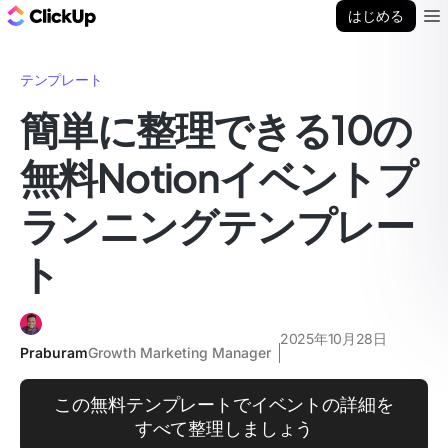
ClickUp ブログ
はじめる
Ope
テンプレート
簡単に整理できる10の
無料Notionイベントプ
ランニングテンプレー
ト
2025年10月28日
Praburam
Growth Marketing Manager
この無料テンプレートでイベントの詳細を
すべて整理しましょう