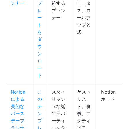
ンナー
プ
跡する
テータ
レ
プラン
ス、ロ
ー
ナー
ールア
ト
ップと
を
式
ダ
ウ
ン
ロ
ー
ド
Notion
こ
スタイ
ゲスト
Notion
による
の
リッシ
リス
ボード
美的な
テ
ュな誕
ト、食
バース
ン
生日パ
事、ア
デープ
プ
ーティ
クティ
ランナ
レ
ーを企
ビテ