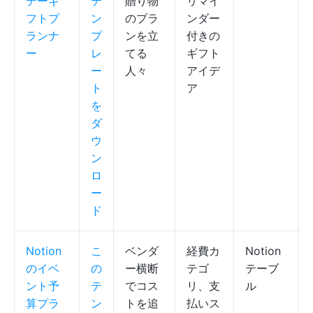
デーギ
テ
贈り物
リマイ
フトプ
ン
のプラ
ンダー
ランナ
プ
ンを立
付きの
ー
レ
てる
ギフト
ー
人々
アイデ
ト
ア
を
ダ
ウ
ン
ロ
ー
ド
Notion
こ
ベンダ
経費カ
Notion
のイベ
の
ー横断
テゴ
テーブ
ント予
テ
でコス
リ、支
ル
算プラ
ン
トを追
払いス