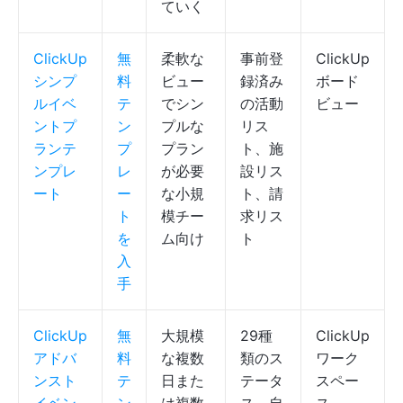
ていく
ClickUp
無
柔軟な
事前登
ClickUp
シンプ
料
ビュー
録済み
ボード
ルイベ
テ
でシン
の活動
ビュー
ントプ
ン
プルな
リス
ランテ
プ
プラン
ト、施
ンプレ
レ
が必要
設リス
ート
ー
な小規
ト、請
ト
模チー
求リス
を
ム向け
ト
入
手
ClickUp
無
大規模
29種
ClickUp
アドバ
料
な複数
類のス
ワーク
ンスト
テ
日また
テータ
スペー