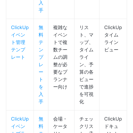
入
手
ClickUp
無
複雑な
リス
ClickUp
イベン
料
イベン
ト、マ
タイム
ト管理
テ
トで複
ップ、
ライン
テンプ
ン
数チー
タイム
ビュー
レート
プ
ムの調
ライ
レ
整が必
ン、予
ー
要なプ
算の各
ト
ランナ
ビュー
を
ー向け
で進捗
入
を可視
手
化
ClickUp
無
会場・
チェッ
ClickUp
イベン
料
ケータ
クリス
ドキュ