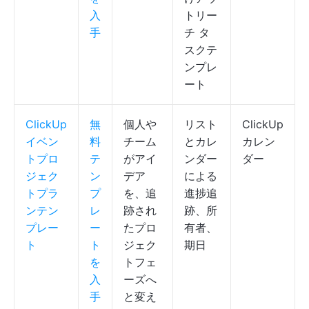
入
トリー
手
チ タ
スクテ
ンプレ
ート
ClickUp
無
個人や
リスト
ClickUp
イベン
料
チーム
とカレ
カレン
トプロ
テ
がアイ
ンダー
ダー
ジェク
ン
デア
による
トプラ
プ
を、追
進捗追
ンテン
レ
跡され
跡、所
プレー
ー
たプロ
有者、
ト
ト
ジェク
期日
を
トフェ
入
ーズへ
手
と変え