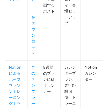
ー
ー
画する
ィ、会
ト
ホスト
場セッ
を
トアッ
ダ
プ
ウ
ン
ロ
ー
ド
Notion
こ
8週間
カレン
Notion
による
の
のプラ
ダープ
カレン
ハーフ
テ
ンに従
ラン、
ダー
マラソ
ン
うラン
走行距
ントレ
プ
ナー
離追
ーニン
レ
跡、ト
グトラ
ー
レーニ