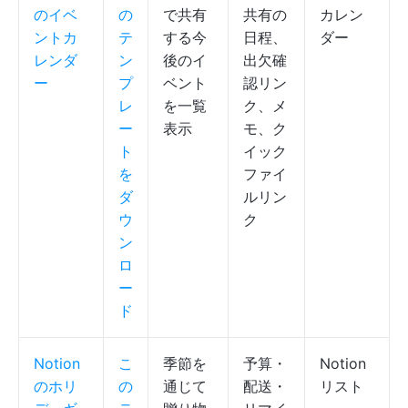
のイベ
の
で共有
共有の
カレン
ントカ
テ
する今
日程、
ダー
レンダ
ン
後のイ
出欠確
ー
プ
ベント
認リン
レ
を一覧
ク、メ
ー
表示
モ、ク
ト
イック
を
ファイ
ダ
ルリン
ウ
ク
ン
ロ
ー
ド
Notion
こ
季節を
予算・
Notion
のホリ
の
通じて
配送・
リスト