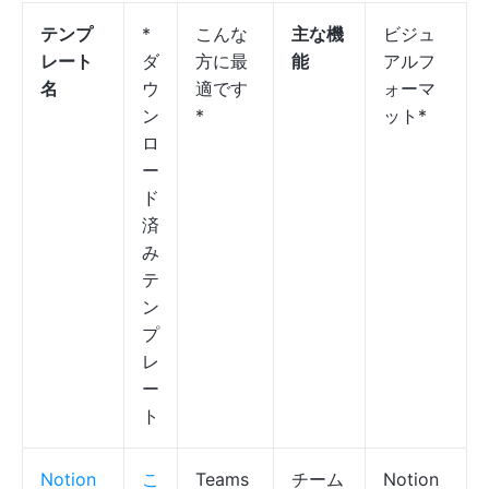
テンプ
*
こんな
主な機
ビジュ
レート
ダ
方に最
能
アルフ
名
ウ
適です
ォーマ
ン
*
ット*
ロ
ー
ド
済
み
テ
ン
プ
レ
ー
ト
Notion
こ
Teams
チーム
Notion