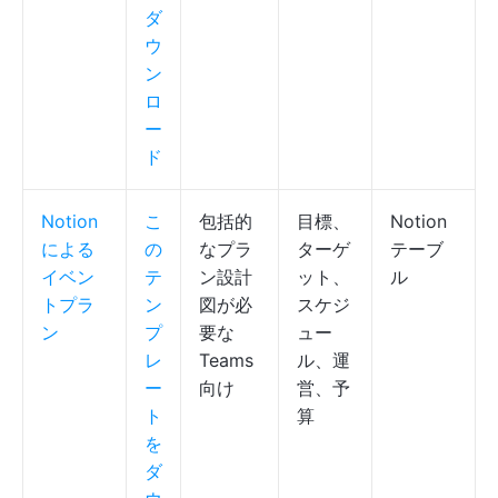
ダ
ウ
ン
ロ
ー
ド
Notion
こ
包括的
目標、
Notion
による
の
なプラ
ターゲ
テーブ
イベン
テ
ン設計
ット、
ル
トプラ
ン
図が必
スケジ
ン
プ
要な
ュー
レ
Teams
ル、運
ー
向け
営、予
ト
算
を
ダ