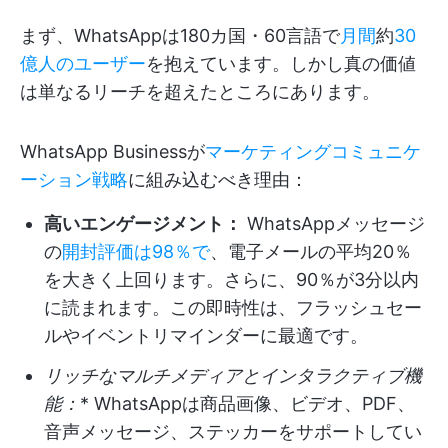
まず、WhatsAppは180カ国・60言語で
月間
約
30
億人のユーザー
を抱えています。しかし真の価値
は単なるリーチを超えたところにあります。
WhatsApp Businessが
マーケティングコミュニケ
ーション戦略
に組み込むべき理由：
高いエンゲージメント：
WhatsAppメッセージ
の
開封評価は98％で
、電子メールの平均20％
を大きく上回ります。さらに、90％が3分以内
に読まれます。この即時性は、フラッシュセー
ルやイベントリマインダーに最適です。
リッチなマルチメディアとインタラクティブ機
能：
* WhatsAppは商品画像、ビデオ、PDF、
音声メッセージ、ステッカーをサポートしてい