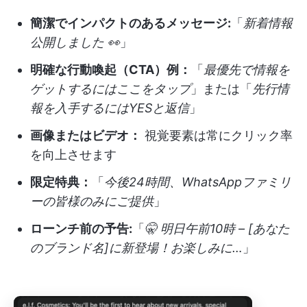
簡潔でインパクトのあるメッセージ:
「
新着情報
公開しました 👀
」
明確な行動喚起（CTA）例：
「
最優先で情報を
ゲットするにはここをタップ
」または「
先行情
報を入手するにはYESと返信
」
画像またはビデオ：
視覚要素は常にクリック率
を向上させます
限定特典：
「
今後24時間、WhatsAppファミリ
ーの皆様のみにご提供
」
ローンチ前の予告:
「
🤫 明日午前10時 – [あなた
のブランド名]に新登場！お楽しみに…
」