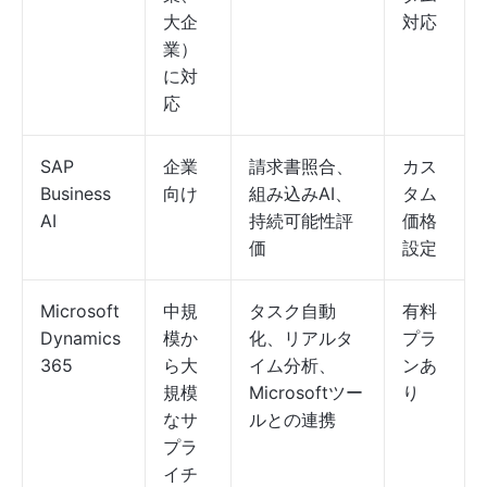
大企
対応
業）
に対
応
SAP
企業
請求書照合、
カス
Business
向け
組み込みAI、
タム
AI
持続可能性評
価格
価
設定
Microsoft
中規
タスク自動
有料
Dynamics
模か
化、リアルタ
プラ
365
ら大
イム分析、
ンあ
規模
Microsoftツー
り
なサ
ルとの連携
プラ
イチ