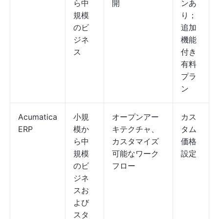
ら中
開
ンあ
規模
り；
のビ
追加
ジネ
機能
ス
付き
有料
プラ
ン
Acumatica
小規
オープンアー
カス
ERP
模か
キテクチャ、
タム
ら中
カスタマイズ
価格
規模
可能なワーク
設定
のビ
フロー
ジネ
スお
よび
スタ