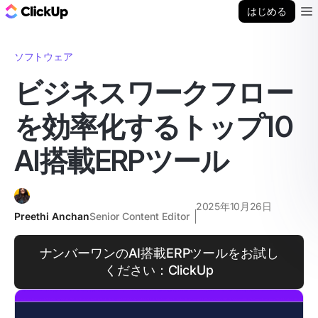
ClickUp ブログ
はじめる
Ope
ソフトウェア
ビジネスワークフロー
を効率化するトップ10
AI搭載ERPツール
2025年10月26日
Preethi Anchan
Senior Content Editor
ナンバーワンのAI搭載ERPツールをお試し
ください：ClickUp