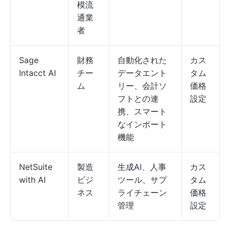
模流
通業
者
Sage
財務
自動化された
カス
Intacct AI
チー
データエント
タム
ム
リー、会計ソ
価格
フトとの連
設定
携、スマート
なインポート
機能
NetSuite
製造
生成AI、人事
カス
with AI
ビジ
ツール、サプ
タム
ネス
ライチェーン
価格
管理
設定