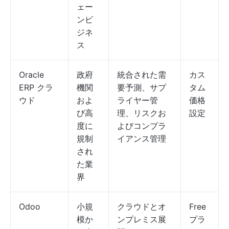
ェー
ンビ
ジネ
ス
Oracle
政府
統合された需
カス
ERP クラ
機関
要予測、サプ
タム
ウド
およ
ライヤー管
価格
び高
理、リスクお
設定
度に
よびコンプラ
規制
イアンス管理
され
た業
界
Odoo
小規
クラウドとオ
Free
模か
ンプレミス展
プラ