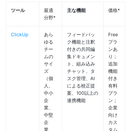
ツール
最適
主な機能
価格*
分野*
ClickUp
あら
フィードバッ
Free
ゆる
ク機能と注釈
プラ
チー
付きの共同編
ンあ
ムの
集ドキュメン
り；
サイ
ト、組み込み
追加
ズ
チャット、タ
機能
（個
スク管理、AI
付き
人、
による校正提
有料
中小
案、100以上の
プラ
企
連携機能
ン；
業、
企業
中堅
向け
企
カス
業、
タム