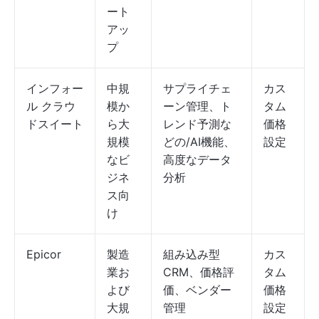
ート
アッ
プ
インフォー
中規
サプライチェ
カス
ル クラウ
模か
ーン管理、ト
タム
ドスイート
ら大
レンド予測な
価格
規模
どの/AI機能、
設定
なビ
高度なデータ
ジネ
分析
ス向
け
Epicor
製造
組み込み型
カス
業お
CRM、価格評
タム
よび
価、ベンダー
価格
大規
管理
設定