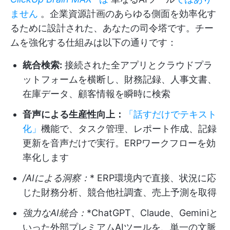
ません
。企業資源計画のあらゆる側面を効率化す
るために設計された、あなたの司令塔です。チー
ムを強化する仕組みは以下の通りです：
統合検索:
接続された全アプリとクラウドプラ
ットフォームを横断し、財務記録、人事文書、
在庫データ、顧客情報を瞬時に検索
音声による生産性向上：
「話すだけでテキスト
化」
機能で、タスク管理、レポート作成、記録
更新を音声だけで実行。ERPワークフローを効
率化します
/AIによる洞察：
* ERP環境内で直接、状況に応
じた財務分析、競合他社調査、売上予測を取得
強力なAI統合：
*ChatGPT、Claude、Geminiと
いった外部プレミアムAIツールを、単一の文脈