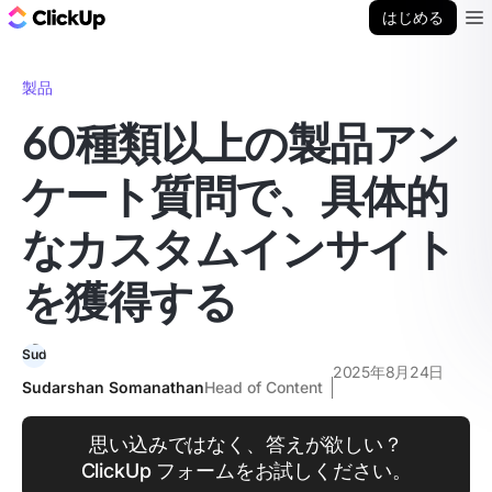
ClickUp ブログ
はじめる
Ope
製品
60種類以上の製品アン
ケート質問で、具体的
なカスタムインサイト
を獲得する
2025年8月24日
Sudarshan Somanathan
Head of Content
思い込みではなく、答えが欲しい？
ClickUp フォームをお試しください。