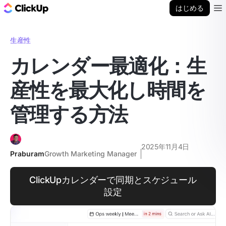
ClickUp ブログ
はじめる
Ope
生産性
カレンダー最適化：生
産性を最大化し時間を
管理する方法
2025年11月4日
Praburam
Growth Marketing Manager
ClickUpカレンダーで同期とスケジュール
設定