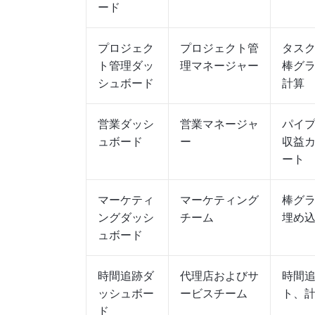
ード
プロジェク
プロジェクト管
タス
ト管理ダッ
理マネージャー
棒グ
シュボード
計算
営業ダッシ
営業マネージャ
パイ
ュボード
ー
収益
ート
マーケティ
マーケティング
棒グ
ングダッシ
チーム
埋め
ュボード
時間追跡ダ
代理店およびサ
時間
ッシュボー
ービスチーム
ト、
ド