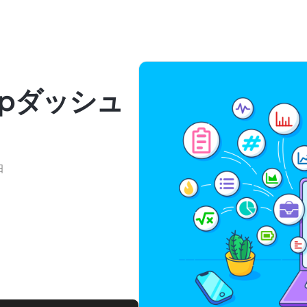
Upダッシュ
日