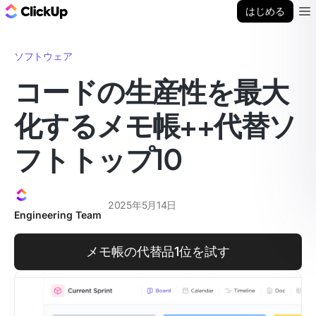
ClickUp ブログ
はじめる
Ope
ソフトウェア
コードの生産性を最大
化するメモ帳++代替ソ
フトトップ10
2025年5月14日
Engineering Team
メモ帳の代替品1位を試す