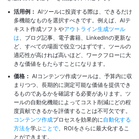
活用例：
AIツールに投資する際は、できるだけ
多機能なものを選択すべきです。例えば、AIテ
キスト作成ソフトや
アウトライン生成ツール
は
、ブログ記事、電子書籍、LinkedInの更新な
ど、すべての場面で役立つはずです。ツールの
適応性が高ければ高いほど、ワークフローに大
きな価値をもたらすことになります。
価格：
AIコンテンツ作成ツールは、予算内に収
まりつつ、長期的に測定可能な価値を提供でき
るものであるかを確認する必要があります。ツ
ールの自動化機能によってコスト削減にどの程
度貢献できるかを評価することは不可欠です。
コンテンツ作成
プロセスを効果的に
自動化する
方法を
学ぶ
ことで
、ROIをさらに最大化するこ
とができます。