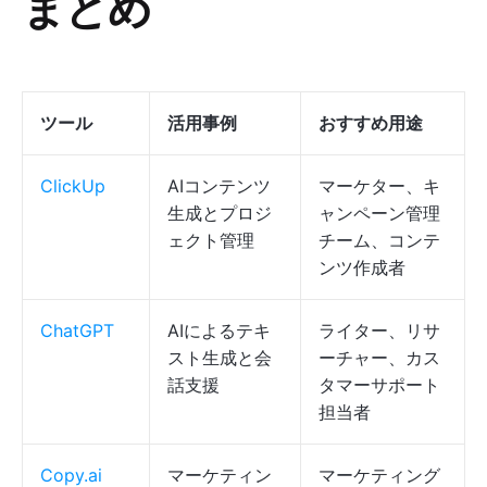
まとめ
ツール
活用事例
おすすめ用途
ClickUp
AIコンテンツ
マーケター、キ
生成とプロジ
ャンペーン管理
ェクト管理
チーム、コンテ
ンツ作成者
ChatGPT
AIによるテキ
ライター、リサ
スト生成と会
ーチャー、カス
話支援
タマーサポート
担当者
Copy.ai
マーケティン
マーケティング