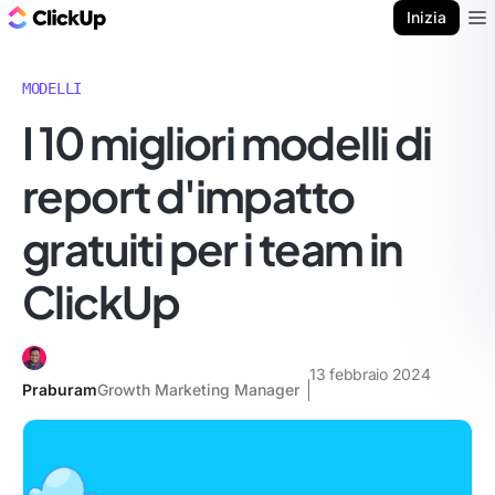
Blog di ClickUp
Inizia
Ope
MODELLI
I 10 migliori modelli di
report d'impatto
gratuiti per i team in
ClickUp
13 febbraio 2024
Praburam
Growth Marketing Manager