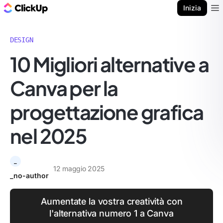
Blog di ClickUp
Inizia
Ope
DESIGN
10 Migliori alternative a
Canva per la
progettazione grafica
nel 2025
_
12 maggio 2025
_no-author
Aumentate la vostra creatività con
l'alternativa numero 1 a Canva