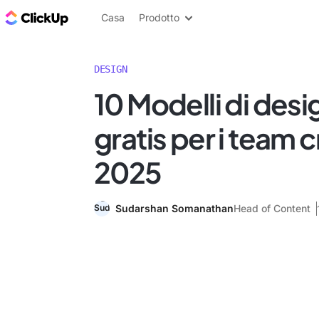
Blog di ClickUp
Casa
Prodotto
DESIGN
10 Modelli di desi
gratis per i team c
2025
Sudarshan Somanathan
Head of Content