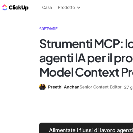
Blog di ClickUp
Casa
Prodotto
SOFTWARE
Strumenti MCP: lo
agenti IA per il pr
Model Context Pr
Preethi Anchan
Senior Content Editor
27 g
Alimentate i flussi di lavoro agenzia