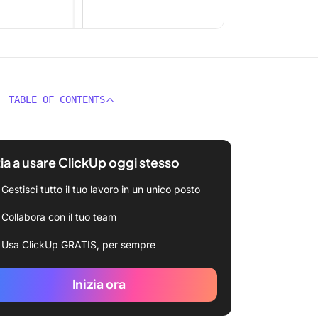
TABLE OF CONTENTS
zia a usare ClickUp oggi stesso
Gestisci tutto il tuo lavoro in un unico posto
Collabora con il tuo team
Usa ClickUp GRATIS, per sempre
Inizia ora