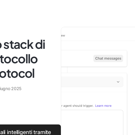
 stack di
otocollo
otocol
iugno 2025
li intelligenti tramite