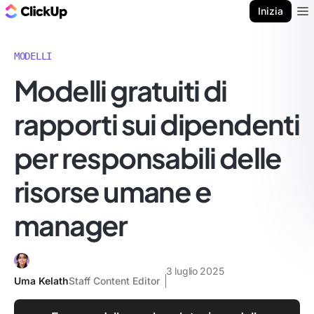
Blog di ClickUp
Inizia
Ope
MODELLI
Modelli gratuiti di
rapporti sui dipendenti
per responsabili delle
risorse umane e
manager
3 luglio 2025
Uma Kelath
Staff Content Editor