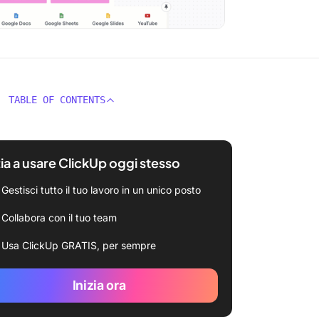
TABLE OF CONTENTS
zia a usare ClickUp oggi stesso
Gestisci tutto il tuo lavoro in un unico posto
Collabora con il tuo team
Usa ClickUp GRATIS, per sempre
Inizia ora