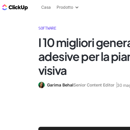
Blog di ClickUp
Casa
Prodotto
SOFTWARE
I 10 migliori gener
adesive per la pia
visiva
Garima Behal
Senior Content Editor
30 ma