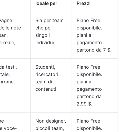
Ideale per
Prezzi
avagne
Sia per team
Piano Free
delle note
che per
disponibile. I
ban,
singoli
piani a
 reale,
individui
pagamento
partono da 7 $.
da testi,
Studenti,
Piano Free
tale,
ricercatori,
disponibile. I
Chrome.
team di
piani a
contenuti
pagamento
partono da
2,99 $.
ne
Non designer,
Piano Free
ne voce-
piccoli team,
disponibile. I