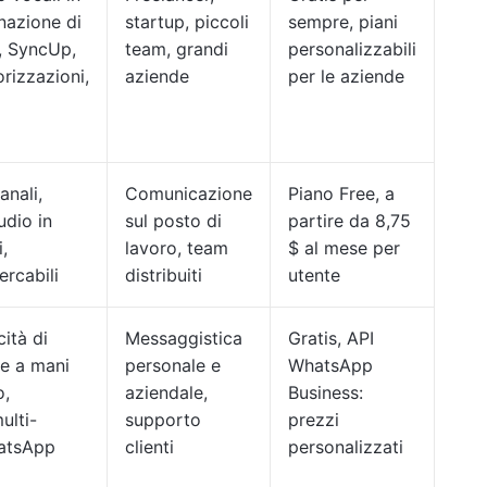
nazione di
startup, piccoli
sempre, piani
, SyncUp,
team, grandi
personalizzabili
rizzazioni,
aziende
per le aziende
nali,
Comunicazione
Piano Free, a
udio in
sul posto di
partire da 8,75
,
lavoro, team
$ al mese per
ercabili
distribuiti
utente
ità di
Messaggistica
Gratis, API
ne a mani
personale e
WhatsApp
o,
aziendale,
Business:
ulti-
supporto
prezzi
hatsApp
clienti
personalizzati