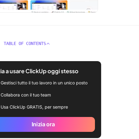
TABLE OF CONTENTS
zia a usare ClickUp oggi stesso
Gestisci tutto il tuo lavoro in un unico posto
Collabora con il tuo team
Usa ClickUp GRATIS, per sempre
Inizia ora