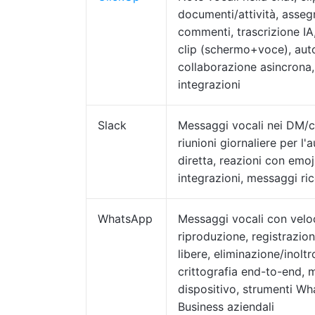
documenti/attività, asseg
commenti, trascrizione IA
clip (schermo+voce), auto
collaborazione asincrona,
integrazioni
Slack
Messaggi vocali nei DM/ca
riunioni giornaliere per l'a
diretta, reazioni con emoji
integrazioni, messaggi ric
WhatsApp
Messaggi vocali con veloc
riproduzione, registrazio
libere, eliminazione/inoltr
crittografia end-to-end, m
dispositivo, strumenti W
Business aziendali