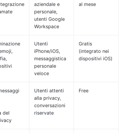
ntegrazione
aziendale e
al mese
iamate
personale,
utenti Google
Workspace
iminazione
Utenti
Gratis
emoji,
iPhone/iOS,
(integrato nei
fia,
messaggistica
dispositivi iOS)
sitivi
personale
veloce
 messaggi
Utenti attenti
Free
alla privacy,
conversazioni
a del
riservate
rivacy