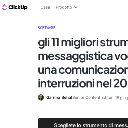
Blog di ClickUp
Casa
Prodotto
SOFTWARE
gli 11 migliori stru
messaggistica vo
una comunicazio
interruzioni nel 2
Garima Behal
Senior Content Editor
15 giu
Scegliete lo strumento di mess