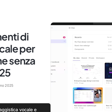
menti di
cale per
ne senza
025
gno 2025
aggistica vocale e