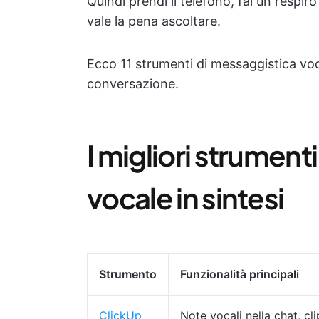
Quindi prendi il telefono, fai un resp
vale la pena ascoltare.
Ecco 11 strumenti di messaggistica voc
conversazione.
I migliori strument
vocale in sintesi
Strumento
Funzionalità principali
ClickUp
Note vocali nella chat, cli