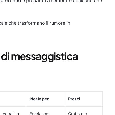
iro profondo e preparati a sembrare qualcuno che
ale che trasformano il rumore in
i di messaggistica
Ideale per
Prezzi
p vocali in
Freelancer,
Gratis per