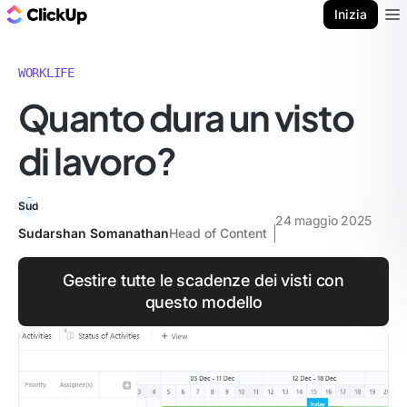
Blog di ClickUp
Inizia
Ope
WORKLIFE
Quanto dura un visto
di lavoro?
24 maggio 2025
Sudarshan Somanathan
Head of Content
Gestire tutte le scadenze dei visti con
questo modello