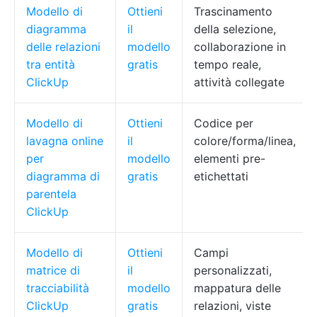
Modello di
Ottieni
Trascinamento
diagramma
il
della selezione,
delle relazioni
modello
collaborazione in
tra entità
gratis
tempo reale,
ClickUp
attività collegate
Modello di
Ottieni
Codice per
lavagna online
il
colore/forma/linea,
per
modello
elementi pre-
diagramma di
gratis
etichettati
parentela
ClickUp
Modello di
Ottieni
Campi
matrice di
il
personalizzati,
tracciabilità
modello
mappatura delle
ClickUp
gratis
relazioni, viste