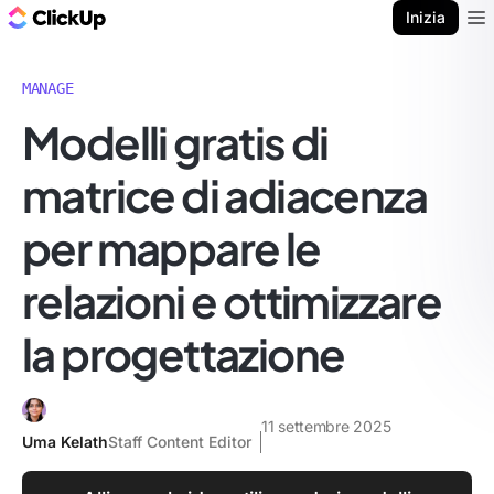
Blog di ClickUp
Inizia
Ope
MANAGE
Modelli gratis di
matrice di adiacenza
per mappare le
relazioni e ottimizzare
la progettazione
11 settembre 2025
Uma Kelath
Staff Content Editor