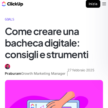
Blog di ClickUp
Inizia
Ope
GOALS
Come creare una
bacheca digitale:
consigli e strumenti
27 febbraio 2025
Praburam
Growth Marketing Manager