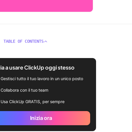
TABLE OF CONTENTS
zia a usare ClickUp oggi stesso
Gestisci tutto il tuo lavoro in un unico posto
Collabora con il tuo team
Usa ClickUp GRATIS, per sempre
Inizia ora