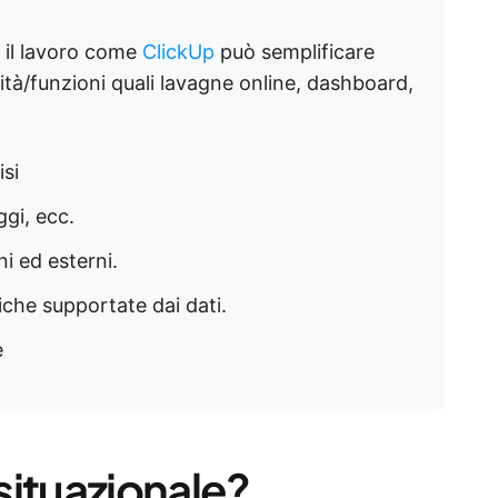
 il lavoro come
ClickUp
può semplificare
lità/funzioni quali lavagne online, dashboard,
isi
gi, ecc.
ni ed esterni.
che supportate dai dati.
e
 situazionale?