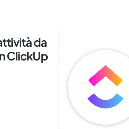
tività da
in ClickUp