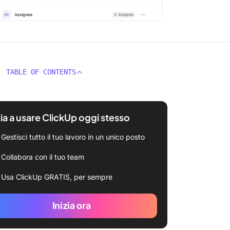
TABLE OF CONTENTS
zia a usare ClickUp oggi stesso
Gestisci tutto il tuo lavoro in un unico posto
Collabora con il tuo team
Usa ClickUp GRATIS, per sempre
Inizia ora