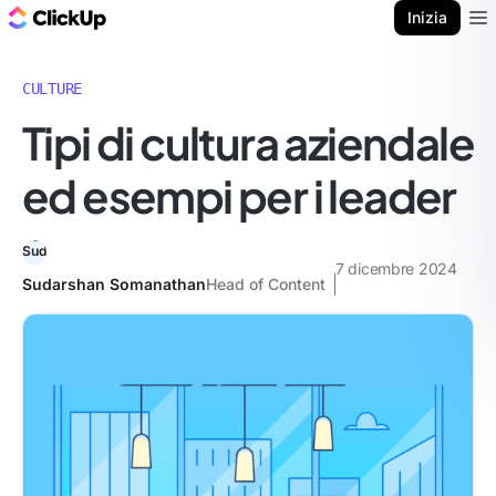
Blog di ClickUp
Inizia
Ope
CULTURE
Tipi di cultura aziendale
ed esempi per i leader
7 dicembre 2024
Sudarshan Somanathan
Head of Content