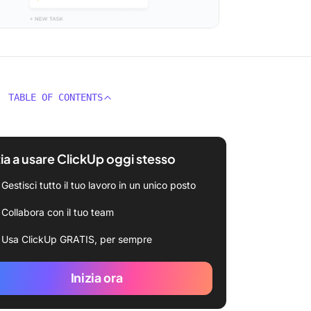
TABLE OF CONTENTS
zia a usare ClickUp oggi stesso
Gestisci tutto il tuo lavoro in un unico posto
Collabora con il tuo team
Usa ClickUp GRATIS, per sempre
Inizia ora