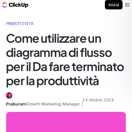
Blog di ClickUp
Inizia
Ope
PRODUTTIVITÀ
Come utilizzare un
diagramma di flusso
per il Da fare terminato
per la produttività
24 ottobre 2024
Praburam
Growth Marketing Manager