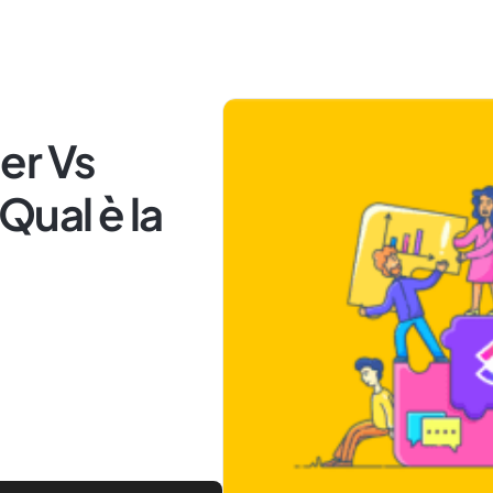
er Vs
Qual è la