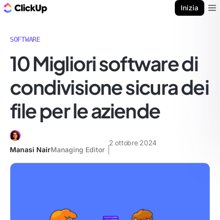
Blog di ClickUp
Inizia
Ope
SOFTWARE
10 Migliori software di
condivisione sicura dei
file per le aziende
2 ottobre 2024
Manasi Nair
Managing Editor