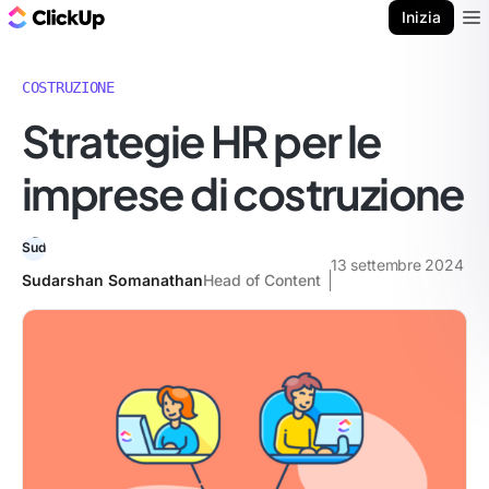
Blog di ClickUp
Inizia
Ope
COSTRUZIONE
Strategie HR per le
imprese di costruzione
13 settembre 2024
Sudarshan Somanathan
Head of Content