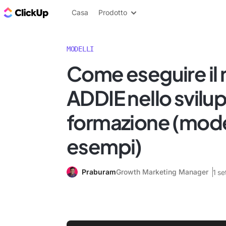
Blog di ClickUp
Casa
Prodotto
MODELLI
Come eseguire il
ADDIE nello svilu
formazione (model
esempi)
Praburam
Growth Marketing Manager
1 s