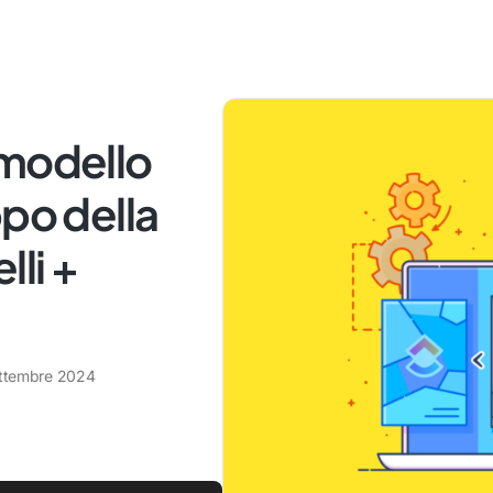
 modello
ppo della
li +
ettembre 2024