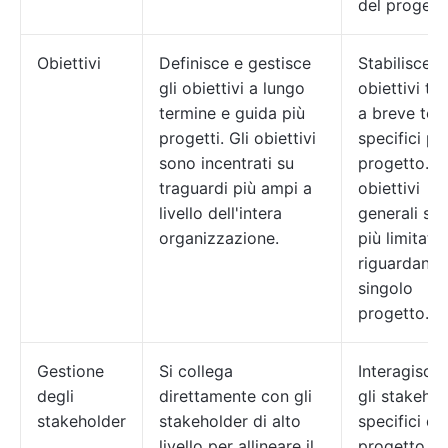
del progett
Obiettivi
Definisce e gestisce
Stabilisce
gli obiettivi a lungo
obiettivi tat
termine e guida più
a breve ter
progetti. Gli obiettivi
specifici per
sono incentrati su
progetto. Gl
traguardi più ampi a
obiettivi
livello dell'intera
generali so
organizzazione.
più limitati 
riguardano 
singolo
progetto.
Gestione
Si collega
Interagisce
degli
direttamente con gli
gli stakehol
stakeholder
stakeholder di alto
specifici de
livello per allineare il
progetto pe