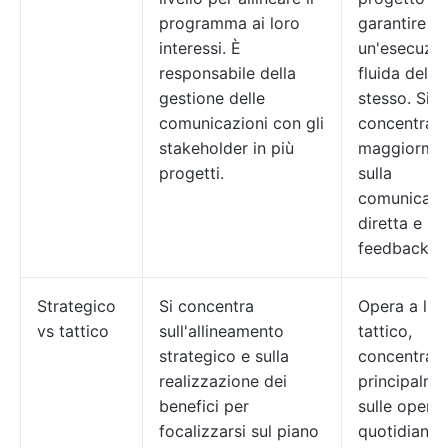
programma ai loro
garantire
interessi. È
un'esecuzi
responsabile della
fluida dello
gestione delle
stesso. Si
comunicazioni con gli
concentra
stakeholder in più
maggiorme
progetti.
sulla
comunicazi
diretta e sul
feedback.
Strategico
Si concentra
Opera a live
vs tattico
sull'allineamento
tattico,
strategico e sulla
concentran
realizzazione dei
principalme
benefici per
sulle operaz
focalizzarsi sul piano
quotidiane,