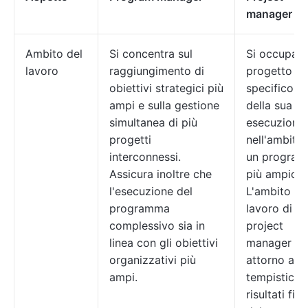
manager
Ambito del
Si concentra sul
Si occupa d
lavoro
raggiungimento di
progetto
obiettivi strategici più
specifico e
ampi e sulla gestione
della sua
simultanea di più
esecuzione
progetti
nell'ambito 
interconnessi.
un progra
Assicura inoltre che
più ampio.
l'esecuzione del
L'ambito di
programma
lavoro di un
complessivo sia in
project
linea con gli obiettivi
manager ru
organizzativi più
attorno alla
ampi.
tempistica e
risultati fina