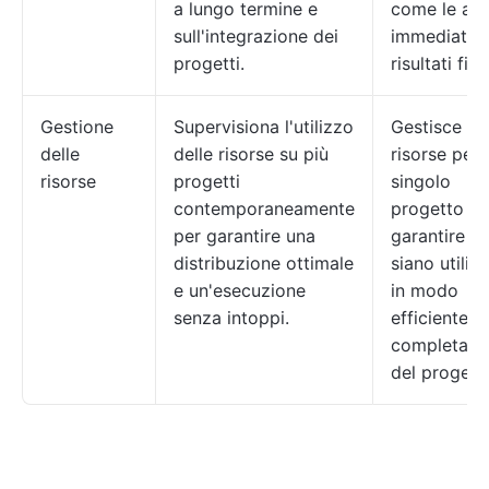
a lungo termine e
come le atti
sull'integrazione dei
immediate e
progetti.
risultati final
Gestione
Supervisiona l'utilizzo
Gestisce le
delle
delle risorse su più
risorse per 
risorse
progetti
singolo
contemporaneamente
progetto pe
per garantire una
garantire c
distribuzione ottimale
siano utiliz
e un'esecuzione
in modo
senza intoppi.
efficiente pe
completam
del progett