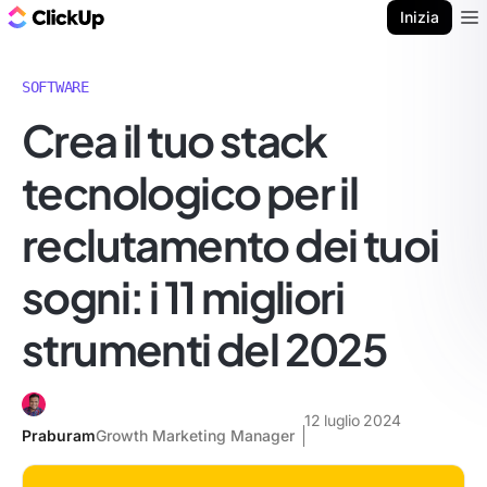
Blog di ClickUp
Inizia
Ope
SOFTWARE
Crea il tuo stack
tecnologico per il
reclutamento dei tuoi
sogni: i 11 migliori
strumenti del 2025
12 luglio 2024
Praburam
Growth Marketing Manager