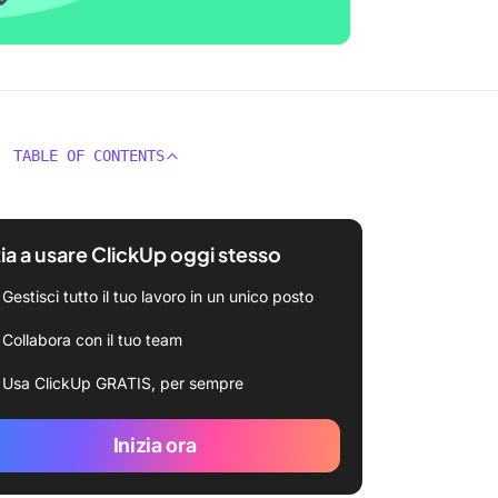
TABLE OF CONTENTS
zia a usare ClickUp oggi stesso
Gestisci tutto il tuo lavoro in un unico posto
Collabora con il tuo team
Usa ClickUp GRATIS, per sempre
Inizia ora