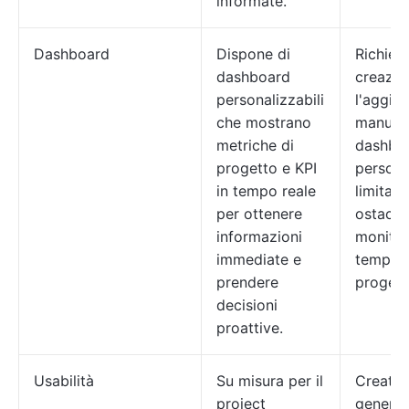
informate.
Dashboard
Dispone di
Richied
dashboard
creazio
personalizzabili
l'aggio
che mostrano
manuale
metriche di
dashbo
progetto e KPI
persona
in tempo reale
limitate
per ottenere
ostacol
informazioni
monitor
immediate e
tempo r
prendere
progett
decisioni
proattive.
Usabilità
Su misura per il
Creato 
project
generic