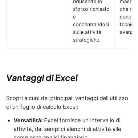
riducendo lo
macro 
sforzo richiesto
che ric
e
conosc
concentrandosi
tecnich
sulle attività
avanzat
strategiche.
Vantaggi di Excel
Scopri alcuni dei principali vantaggi dell'utilizzo
di un foglio di calcolo Excel:
Versatilità:
Excel fornisce un intervallo di
attività, dai semplici elenchi di attività alle
complesse analisi finanziarie.