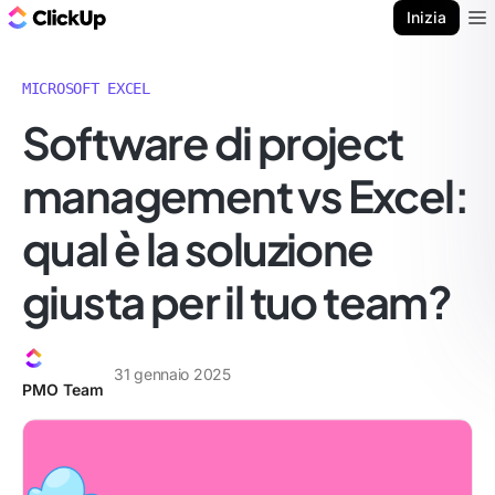
Blog di ClickUp
Inizia
Ope
MICROSOFT EXCEL
Software di project
management vs Excel:
qual è la soluzione
giusta per il tuo team?
31 gennaio 2025
PMO Team