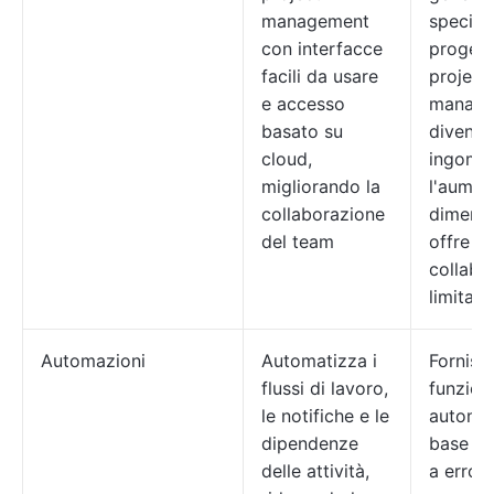
management
specifi
con interfacce
progetta
facili da usare
project
e accesso
manage
basato su
diventa
cloud,
ingomb
migliorando la
l'aumen
collaborazione
dimensi
del team
offre op
collabo
limitate
Automazioni
Automatizza i
Fornisc
flussi di lavoro,
funziona
le notifiche e le
automaz
dipendenze
base e 
delle attività,
a errori