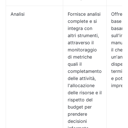
Analisi
Fornisce analisi
Offre an
complete e si
base ch
integra con
basano
altri strumenti,
sull'ins
attraverso il
manuale
monitoraggio
il che 
di metriche
un'anali
quali il
dispend
completamento
termini
delle attività,
e poten
l'allocazione
impreci
delle risorse e il
rispetto del
budget per
prendere
decisioni