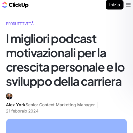
Blog di ClickUp
Inizia
Ope
PRODUTTIVITÀ
I migliori podcast
motivazionali per la
crescita personale e lo
sviluppo della carriera
Alex York
Senior Content Marketing Manager
21 febbraio 2024