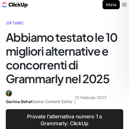
Blog di ClickUp
Inizia
Ope
SOFTWARE
Abbiamo testato le 10
migliori alternative e
concorrenti di
Grammarly nel 2025
12 febbraio 2025
Garima Behal
Senior Content Editor
Provate l'alternativa numero 1 a
Grammarly: ClickUp