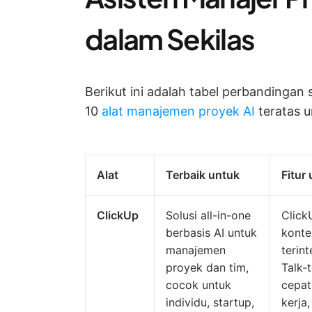
dalam Sekilas
Berikut ini adalah tabel perbandinga
10
alat manajemen proyek AI
teratas u
Alat
Terbaik untuk
Fitur
ClickUp
Solusi all-in-one
Click
berbasis AI untuk
konte
manajemen
terin
proyek dan tim,
Talk-t
cocok untuk
cepat
individu, startup,
kerja