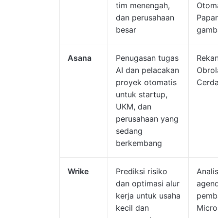
tim menengah,
Otoma
dan perusahaan
Papan
besar
gamba
Asana
Penugasan tugas
Rekan
AI dan pelacakan
Obrol
proyek otomatis
Cerda
untuk startup,
UKM, dan
perusahaan yang
sedang
berkembang
Wrike
Prediksi risiko
Analis
dan optimasi alur
agend
kerja untuk usaha
pemba
kecil dan
Micro