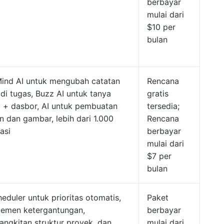
berbayar
mulai dari
$10 per
bulan
ind AI untuk mengubah catatan
Rencana
di tugas, Buzz AI untuk tanya
gratis
 + dasbor, AI untuk pembuatan
tersedia;
n dan gambar, lebih dari 1.000
Rencana
asi
berbayar
mulai dari
$7 per
bulan
heduler untuk prioritas otomatis,
Paket
emen ketergantungan,
berbayar
ngkitan struktur proyek, dan
mulai dari