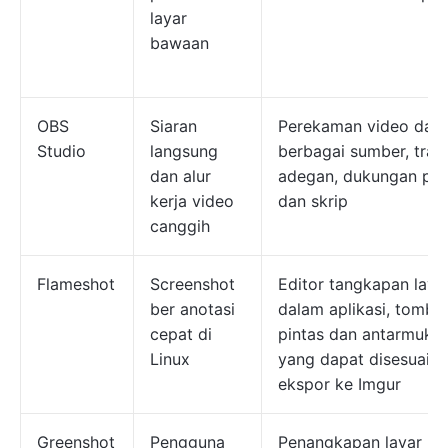
layar
bawaan
OBS
Siaran
Perekaman video dari
Studio
langsung
berbagai sumber, trans
dan alur
adegan, dukungan plu
kerja video
dan skrip
canggih
Flameshot
Screenshot
Editor tangkapan laya
ber anotasi
dalam aplikasi, tombo
cepat di
pintas dan antarmuka
Linux
yang dapat disesuaika
ekspor ke Imgur
Greenshot
Pengguna
Penangkapan layar