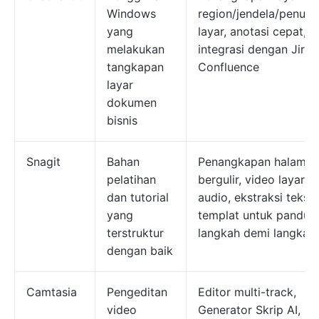
Windows
region/jendela/penuh
yang
layar, anotasi cepat,
melakukan
integrasi dengan Jira 
tangkapan
Confluence
layar
dokumen
bisnis
Snagit
Bahan
Penangkapan halaman
pelatihan
bergulir, video layar +
dan tutorial
audio, ekstraksi teks 
yang
templat untuk pandua
terstruktur
langkah demi langkah
dengan baik
Camtasia
Pengeditan
Editor multi-track,
video
Generator Skrip AI,