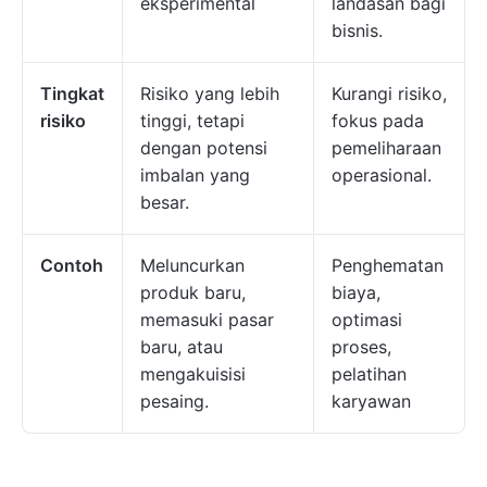
eksperimental
landasan bagi
bisnis.
Tingkat
Risiko yang lebih
Kurangi risiko,
risiko
tinggi, tetapi
fokus pada
dengan potensi
pemeliharaan
imbalan yang
operasional.
besar.
Contoh
Meluncurkan
Penghematan
produk baru,
biaya,
memasuki pasar
optimasi
baru, atau
proses,
mengakuisisi
pelatihan
pesaing.
karyawan