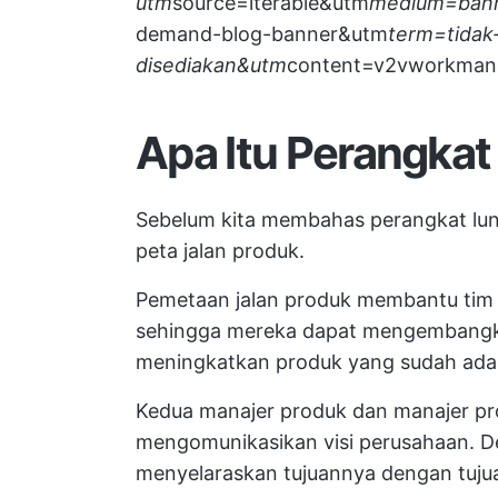
utm
source=iterable&utm
medium=ban
demand-blog-banner&utm
term=tidak
disediakan&utm
content=v2vworkmana
Apa Itu Perangka
Sebelum kita membahas perangkat lunak 
peta jalan produk.
Pemetaan jalan produk membantu tim
sehingga mereka dapat mengembangka
meningkatkan produk yang sudah ada
Kedua
manajer produk
dan manajer pr
mengomunikasikan visi perusahaan. D
menyelaraskan tujuannya dengan tuju