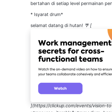
bertahan di setiap level permainan p
* Isyarat drum*
selamat datang di hutan!
🌴 [
](
https://clickup.com/events/vision-t