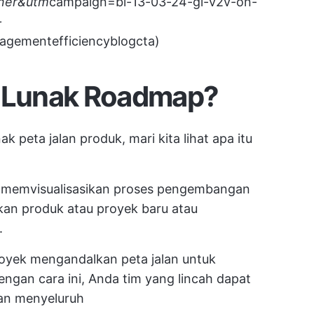
ner&utm
campaign=bl-13-03-24-gl-v2v-on-
-
gementefficiencyblogcta)
t Lunak Roadmap?
peta jalan produk, mari kita lihat apa itu
 memvisualisasikan proses pengembangan
n produk atau proyek baru atau
.
oyek mengandalkan peta jalan untuk
engan cara ini, Anda
tim yang lincah
dapat
an menyeluruh