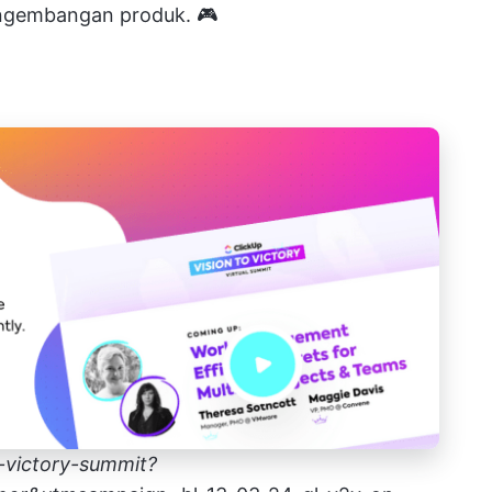
engembangan produk. 🎮
o-victory-summit?