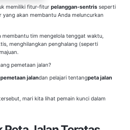
 memiliki fitur-fitur
pelanggan-sentris
seperti
ir yang akan membantu Anda meluncurkan
ga membantu tim mengelola tenggat waktu,
is, menghilangkan penghalang (seperti
emajuan.
tang pemetaan jalan?
pemetaan jalan
dan pelajari tentang
peta jalan
ersebut, mari kita lihat pemain kunci dalam
 Peta Jalan Teratas