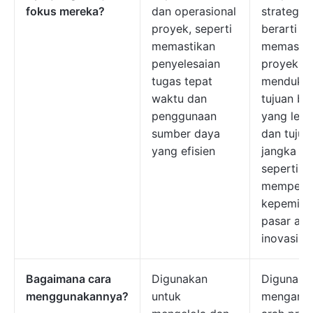
fokus mereka?
dan operasional
strategis
proyek, seperti
berarti
memastikan
memastik
penyelesaian
proyek
tugas tepat
menduku
waktu dan
tujuan bis
penggunaan
yang lebi
sumber daya
dan tujua
yang efisien
jangka pa
seperti
mempert
kepemimp
pasar ata
inovasi
Bagaimana cara
Digunakan
Digunaka
menggunakannya?
untuk
mengara