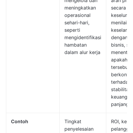
mengelola dan
arah pro
meningkatkan
secara
operasional
keseluruh
sehari-hari,
menilai
seperti
keselaras
mengidentifikasi
dengan t
hambatan
bisnis, se
dalam alur kerja
menentuk
apakah p
tersebut
berkontri
terhadap
stabilitas
keuangan
panjang
Contoh
Tingkat
ROI, kep
penyelesaian
pelangga