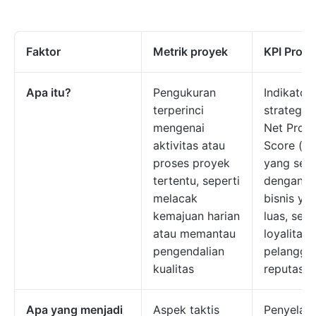
Faktor
Metrik proyek
KPI Proye
Apa itu?
Pengukuran
Indikator
terperinci
strategis,
mengenai
Net Prom
aktivitas atau
Score (NP
proses proyek
yang sela
tertentu, seperti
dengan t
melacak
bisnis ya
kemajuan harian
luas, sepe
atau memantau
loyalitas
pengendalian
pelangga
kualitas
reputasi 
Apa yang menjadi
Aspek taktis
Penyelar