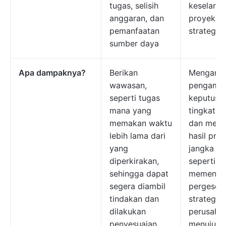
tugas, selisih
keselaras
anggaran, dan
proyek d
pemanfaatan
strategi b
sumber daya
Apa dampaknya?
Berikan
Mengara
wawasan,
pengambi
seperti tugas
keputusa
mana yang
tingkat st
memakan waktu
dan mem
lebih lama dari
hasil pro
yang
jangka pa
diperkirakan,
seperti
sehingga dapat
memenga
segera diambil
pergeser
tindakan dan
strategis
dilakukan
perusaha
penyesuaian
menuju s