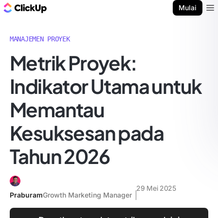
Blog ClickUp
Mulai
Ope
MANAJEMEN PROYEK
Metrik Proyek:
Indikator Utama untuk
Memantau
Kesuksesan pada
Tahun 2026
29 Mei 2025
Praburam
Growth Marketing Manager